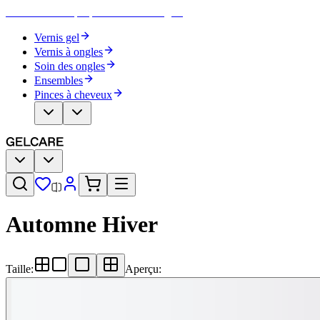
Devenez votre propre artiste des ongles
Vernis gel
Vernis à ongles
Soin des ongles
Ensembles
Pinces à cheveux
Automne Hiver
Taille
:
Aperçu
: