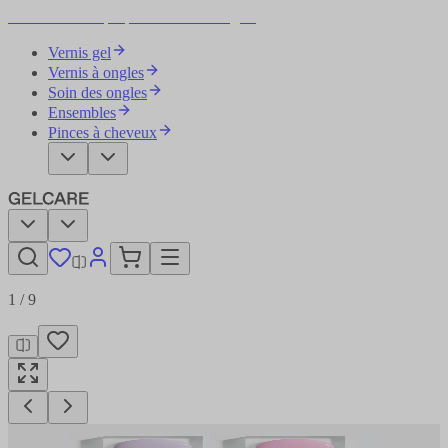
Devenez votre propre artiste des ongles
Vernis gel
Vernis à ongles
Soin des ongles
Ensembles
Pinces à cheveux
1
/
9