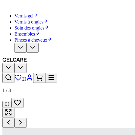
Devenez votre propre artiste des ongles
Vernis gel
Vernis à ongles
Soin des ongles
Ensembles
Pinces à cheveux
1
/
3