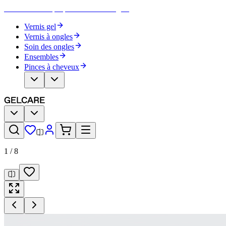
Devenez votre propre artiste des ongles
Vernis gel
Vernis à ongles
Soin des ongles
Ensembles
Pinces à cheveux
1
/
8