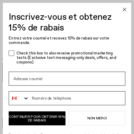
Devenez votre propre artiste des ongles
Inscrivez-vous et obtenez
Vernis gel
Vernis à ongles
15% de rabais
Soin des ongles
Ensembles
Entrez votre courriel et recevez 15% de rabais sur votre
Pinces à cheveux
commande.
Check this box to also receive promotional marketing
texts (Exclusive text messaging-only deals, offers, and
coupons).
Nail Polish Pinks
Phone Number
Taille
:
Taille
:
Filtres
Trier par
CONTINUER POUR OBTENIR 15%
NON MERCI
DE RABAIS
Filtres
Trier par